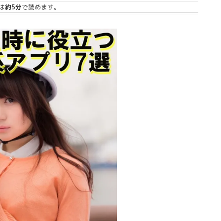
は
約5分
で読めます。