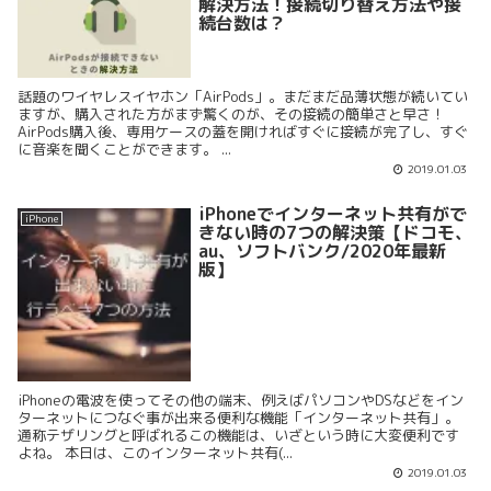
解決方法！接続切り替え方法や接
続台数は？
話題のワイヤレスイヤホン「AirPods」。まだまだ品薄状態が続いてい
ますが、購入された方がまず驚くのが、その接続の簡単さと早さ！
AirPods購入後、専用ケースの蓋を開ければすぐに接続が完了し、すぐ
に音楽を聞くことができます。 ...
2019.01.03
iPhoneでインターネット共有がで
iPhone
きない時の7つの解決策【ドコモ、
au、ソフトバンク/2020年最新
版】
iPhoneの電波を使ってその他の端末、例えばパソコンやDSなどをイン
ターネットにつなぐ事が出来る便利な機能「インターネット共有」。
通称テザリングと呼ばれるこの機能は、いざという時に大変便利です
よね。 本日は、このインターネット共有(...
2019.01.03