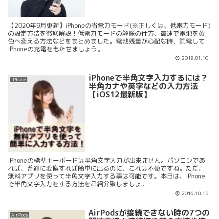
【2020年9月更新】iPhoneの省電力モード(※正しくは、低電力モード)
の設定方法を徹底解説！低電力モードの解除の仕方、最速で電池を黄
色へ変える方法などをまとめました。電池残量が心配な時、節電して
iPhoneの充電をもたせましょう。
2019.01.10
iPhoneで半角文字入力するには？
iPhone
半角カナや英字などの入力方法
【iOS12最新版】
iPhoneの標準キーボードは半角文字入力が出来ません。パソコンであ
れば、普通に変換すれば簡単に出るのに、これは不便ですね。ただ、
無料アプリを使って半角文字入力する事は可能です。本日は、iPhone
で半角文字入力をする方法をご紹介致しましょ...
2016.10.15
AirPodsが接続できない時の7つの
AirPods