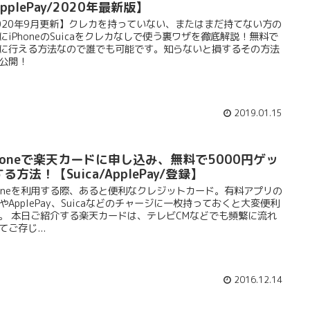
pplePay/2020年最新版】
020年9月更新】クレカを持っていない、またはまだ持てない方の
にiPhoneのSuicaをクレカなしで使う裏ワザを徹底解説！無料で
に行える方法なので誰でも可能です。知らないと損するその方法
公開！
2019.01.15
Phoneで楽天カードに申し込み、無料で5000円ゲッ
る方法！【Suica/ApplePay/登録】
honeを利用する際、あると便利なクレジットカード。有料アプリの
やApplePay、Suicaなどのチャージに一枚持っておくと大変便利
。 本日ご紹介する楽天カードは、テレビCMなどでも頻繁に流れ
てご存じ...
2016.12.14