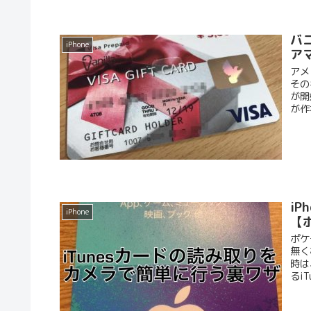
バ
iPhone
ア
アメ
その
が開
が作
iP
iPhone
【
ポケ
無く
時は
るi