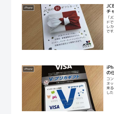
J
iPhone
チ
「J
ドで
レカ
です
i
iPhone
の
コン
ネッ
来る
した