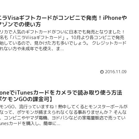
ニラVisaギフトカードがコンビニで発売！iPhoneや
マゾンでの使い方
リカで人気のギフトカードがついに日本でも発売となりました！
名も「バニラViisaギフトカード」。10月より各コンビニで発売
始しているので、見かけた方も多いでしょう。 クレジットカード
れない方や未成年でも使え、ま...
2016.11.09
honeでiTunesカードをカメラで読み取り使う方法
ポケモンGOの課金可】
モンGO、流行っていますね！熱中してくるとモンスターボールが
なって、ポケモンが捕まえられなくなる事ありませんか？ そんな
、コンビニやヤマダ電機、ヨドバシなどの家電量販店で売ってい
Tunesカードを購入し、簡単に...