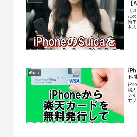
【A
【2
ため
簡単
を大
i
iPhone
トす
iP
購入
です
てい