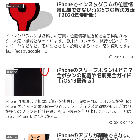
iPhoneでインスタグラムの位置情
Instagram
報追加できない時の5つの解決方法
【2020年最新版】
インスタグラムには投稿した写真に位置情報を追加できる機能があ
り、人気の機能となっています。 訪れたカフェや、旅行で訪れたテー
マパークなどなど、思い出とともに投稿できるので非常に便利ですよ
ね。 (adsbygoogle =...
2019.01.10
iPhoneのスリープボタンはどこ？
iPhone
全ボタンの配置や名前完全ガイド
【iOS13最新版】
iPhoneは極限まで無駄な部分を排除し、洗練されたフォルムが今日の
iPhoneのヒットの要因の一つでしょう。ジョブズの徹底的なこだわり
が多くのファンを呼び込み、Apple信者を作り出してきました。 とは
いえ、iPhoneには少なから...
2019.01.10
iPhoneのアプリが削除できない、
iPhone