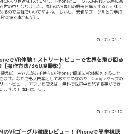
VRがより身近なものになり、iPhoneとゴーグルがあれば気軽に楽
る世の中となりました。高価なVR専用の機器を購入することなく
めるので気軽でいいですよね。 しかし、安価なゴーグルとお手持
Phoneで本当にVR...
2017.07.21
PhoneでVR体験！ストリートビューで世界を飛び回る
法【操作方法/360度撮影】
を使えば、皆さんがお手持ちのiPhoneで簡単にVR体験をすること
きます。なかでも入門編としておすすめなのが、Googleマップの
リートビュー。アプリを使えば、無料で世界中を旅する事ができ
いますよ！ 本日は、G...
2017.07.10
MMのVRゴーグル徹底レビュー！iPhoneで簡単視聴