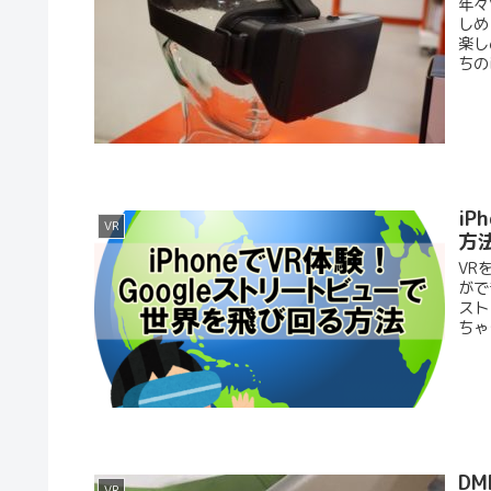
年々
しめ
楽し
ちのi
i
VR
方
VR
がで
スト
ちゃ
D
VR