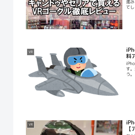
進み
てし
i
VR
料
iP
す。
う。 (
i
VR
【