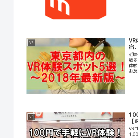
V
VR
宿
近頃
数多
体験
お友
1
VR
【i
VR
1,