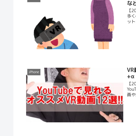
な
【2
多く
ット
VR
iPhone
+
【2
Yo
画や