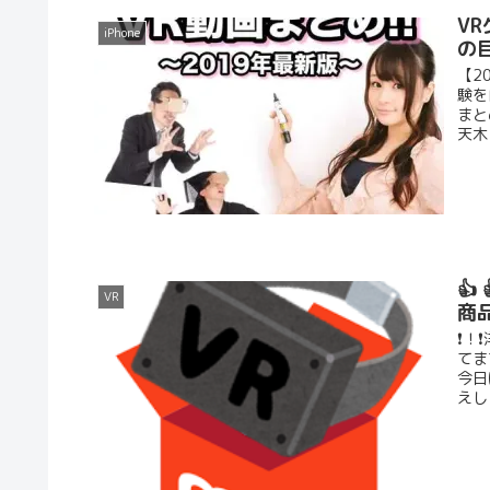
V
iPhone
の
【2
験を
まと
天木

VR
商
❗！
てま
今日
えし