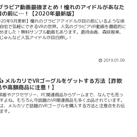
Rグラビア動画最強まとめ！憧れのアイドルがあなた
目の前に…！【2020年最新版】
020年9月更新】憧れのグラビアアイドルが目の前にいるような体
自宅で気軽にできるVRの世界。人気のグラビアVR動画を徹底的に
めました！無料サンプル動画もあります。倉持由香、森咲智美、
じゅんなど人気アイドルが目白押し！
2019.01.09
 👍 メルカリでVRゴーグルをゲットする方法【詐欺
品や高額商品に注意！】
❗洋服やアクセサリー、PC関連商品からゲームまで、なんでも売っ
すよね。もちろん今話題のVR関連商品も多く出品されています。
は、メルカリで話題のVRゴーグルを購入する方法と注意点をお伝
ます。