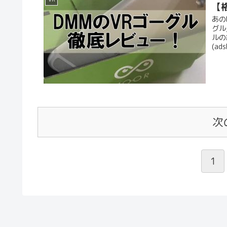
【
あの
グル
ルの
(ads
次
1