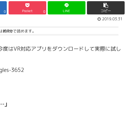
Pocket
LINE
コピー
0
0
2019.03.31
は
約8分
で読めます。
ら、今度はVR対応アプリをダウンロードして実際に試し
gles-3652
う…」