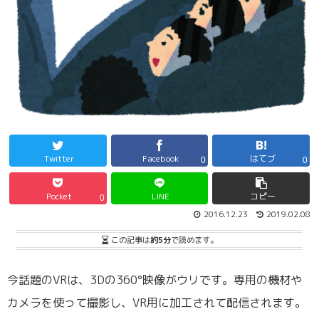
Twitter
Facebook
はてブ
0
0
Pocket
LINE
コピー
0
2016.12.23
2019.02.08
この記事は
約5分
で読めます。
今話題のVRは、3Dの360°映像がウリです。専用の機材や
カメラを使って撮影し、VR用に加工されて配信されます。