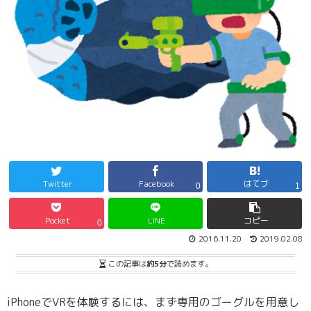
Twitter
Facebook
はてブ
0
1
Pocket
LINE
コピー
0
2016.11.20
2019.02.08
この記事は
約5分
で読めます。
iPhoneでVRを体験するには、まず専用のゴーグルを用意し