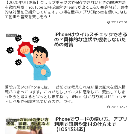
【2020年9月更新】クリップボックスで保存できないときの解決方法
を徹底解説！YouTubeに飛ぶ場合やreallyが出てこない場合など、具体
的な対策をご紹介しています。お得な無料アプリClipboxを使いこなし
て動画や音楽を楽しもう！
2019.02.01
iPhoneはウイルスチェックできる
iPhone
の？具体的な症状や感染しないた
めの対策
普段お使いのiPhoneには、一昔前では考えられない量の膨大な個人情
報がつまっています。これがもしウイルスに感染して、流出してしま
ったらと考えるとゾッとしますね…。 iPhoneはかなり高いセキュリテ
ィレベルで保護されているので、ウイ...
2016.12.23
iPhoneでワードの使い方。アプリ
iPhone
利用で印刷や添付の仕方まで
【iOS13対応】