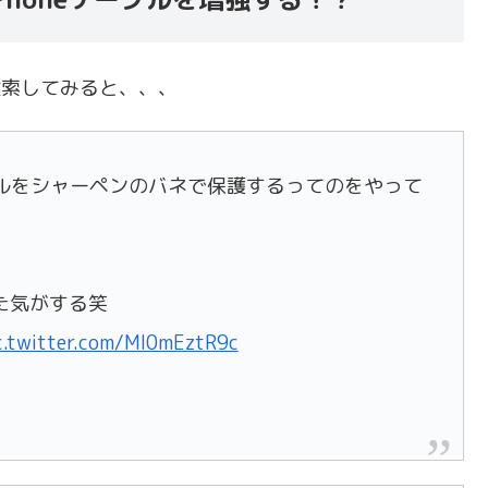
検索してみると、、、
ーブルをシャーペンのバネで保護するってのをやって
た気がする笑
c.twitter.com/MI0mEztR9c