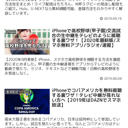
方法完全まとめ！ライブ配信はもちろん、W杯ラグビーの見逃し配信も
ご紹介。Hulu、U-NEXTなら無料視聴可能、登録方法もわかりやすく解
説しています。
2019.09.19
iPhoneで高校野球(甲子園)交流試
iPhone
合の生中継をテレビのように視聴
する裏ワザ！【2020年最新版/ス
マホ無料アプリ/ラジオ/速報】
【2020年9月更新】iPhone、スマホで高校野球を視聴する方法を徹底
的にまとめました。甲子園の生中継速報をアプリからテレビのように
動画で見たり、ラジオ、テキストなどで観戦可能！白熱の高校野球を
お見逃しなく。
2019.08.06
iPhoneでコパアメリカを無料視聴
動画配信サービス
する裏ワザ！テレビ中継が見れな
い方へ【2019年はDAZNでスマホ
放送】
南米大陸王者を決めるコパアメリカ、日本は招待枠として参加してい
ます。しかし、試合を見たいと思っても、なんとコパアメリカはテレ