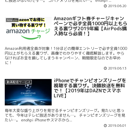
ビ放送がないのです…。 コパアメリカを見たい…。 enohpi ...
2019.06.20
Amazonギフト券チャージキャン
Amazon
ペーンで必ず全員1000円以上もら
える裏ワザ2019年編【AirPods購
入時なら必須！】
Amazon利用者全員が対象！1分ほどの簡単エントリーで必ず全員1000
円以上がもらえる裏ワザ、画像でわかりやすく徹底解説します。やら
なければお金を損してしまうキャンペーン、期間限定なのでお早め
に！
2019.06.13
iPhoneでチャンピオンズリーグを
動画配信サービス
視聴する裏ワザ。決勝放送を無料
で！【2019年はDAZNでスマホ
LIVE】
毎年大変な盛り上がりを見せるチャンピオンズリーグ。見たいと思っ
ても、今年はテレビ放送がありません…。 チャンピオンズリーグを見
たい…。 enohpi iPhoneやスマホから...
2019.06.01