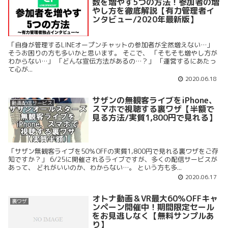
数を増やす5つの方法！参加者の増
やし方を徹底解説【有力管理者イ
ンタビュー/2020年最新版】
「自身が管理するLINEオープンチャットの参加者が全然増えない…」
そうお困りの方も多いかと思います。 そこで、 「そもそも増やし方が
わからない…」 「どんな宣伝方法があるの…？」 「運営するにあたっ
て心が...
2020.06.18
サザンの無観客ライブをiPhone、
動画配信サービス
スマホで視聴する裏ワザ【半額で
見る方法/実質1,800円で見れる】
「サザン無観客ライブを50％OFFの実質1,800円で見れる裏ワザをご存
知ですか？」 6/25に開催されるライブですが、多くの配信サービスが
あって、 どれがいいのか、わからない…。 という方も多...
2020.06.17
オトナ動画＆VR最大60％OFFキャ
裏ワザ
ンペーン開催中！期間限定セール
をお見逃しなく【無料サンプルあ
り】