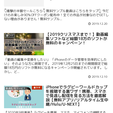
👇衝撃の半額セールこちら👇 無料サンプル動画はこちらをタップ👆 今だ
けのお楽しみ90％OFFクーポン配布中！全ての作品が対象なのでGETし
ない理由がありません！無料サンプル...
2019.12.20
【2019クリスマスまで！】動画編
裏ワザ
集ソフトなど総額18万のソフトが
無料のキャンペーン！
「動画の編集や変換をしたい」 「iPhoneのデータ管理を効率的にした
い」 そのような方に朗報です。 2019年12月25日までの期間限定で総
額18万円のソフトが無料になるキャンペーンが開催されています。 し
かし、ど...
2019.12.10
iPhoneでラグビーワールドカップ
動画配信サービス
を視聴する裏ワザ！携帯、スマホ
で見逃し配信を見る方法を徹底解
説【無料アプリ/リアルタイム生中
継/Hulu/U-NEXT】
【2020年9月更新】ラグビーを携帯、スマホ、アイフォンで視聴する