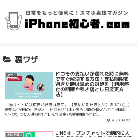
裏ワザ
ドコモの支払いが遅れた時に無料
裏ワザ
ですぐ解決する方法！支払期限を
過ぎた時は早めの対処を【利用停
止の期限や引き落とし日変更方
法】
・当サイトには広告が含まれます。 【支払い期日まとめ】※9/16(土)
最新版 今回の引き落とし日は8/31(木) 未払い時の催促ハガキ到着は
9/7(木) 支払い期限は昨日9/15(金) 契約解除予告は...
2020.09.03
LINEオープンチャットで劇的に人
お悩み解決