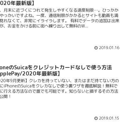
2020年最新版】
、月末に近づくにつれて発生しやすくなる速度制限…。ひっかか
やっかいですよね。一度、通信制限がかかるとサイトも動画も満
見れなくて、非常にイライラします。 有料でデータの追加は出来
が、お金をかける前に街へ繰り出して無料のW...
2019.01.16
honeのSuicaをクレジットカードなしで使う方法
pplePay/2020年最新版】
020年9月更新】クレカを持っていない、またはまだ持てない方の
にiPhoneのSuicaをクレカなしで使う裏ワザを徹底解説！無料で
に行える方法なので誰でも可能です。知らないと損するその方法
公開！
2019.01.15