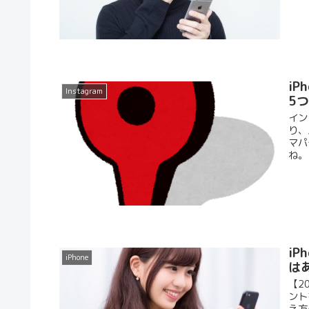
i
Instagram
5
イン
り、
マパ
ね。 
i
iPhone
はあ
【2
ント