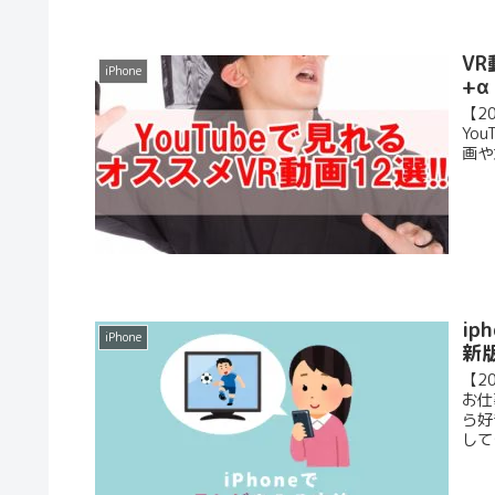
VR
iPhone
+
【2
Yo
画や
i
iPhone
新
【2
お仕
ら好
して