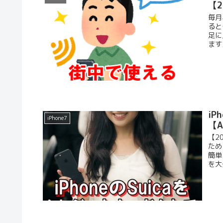
【
毎月
ると
足に
ます
iP
iPhone7
【A
【2
ため
簡単
を大