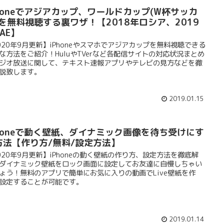
Phoneでアジアカップ、ワールドカップ(W杯サッカ
)を無料視聴する裏ワザ！【2018年ロシア、2019
AE】
020年9月更新】iPhoneやスマホでアジアカップを無料視聴できる
な方法をご紹介！HuluやTVerなど各配信サイトの対応状況まとめ
ジオ放送に関して、テキスト速報アプリやテレビの見方などを徹
説致します。
2019.01.15
Phoneで動く壁紙、ダイナミック画像を待ち受けにす
方法【作り方/無料/設定方法】
020年9月更新】iPhoneの動く壁紙の作り方、設定方法を徹底解
ダイナミック壁紙をロック画面に設定してお友達に自慢しちゃい
ょう！無料のアプリで簡単にお気に入りの動画でLive壁紙を作
設定することが可能です。
2019.01.14