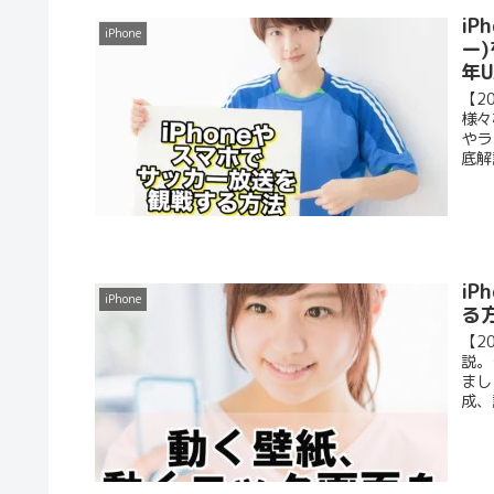
i
iPhone
ー
年U
【2
様々
やラ
底解
i
iPhone
る
【2
説。
まし
成、