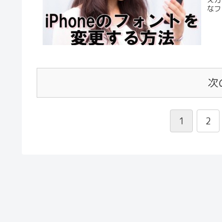
え方
なフ
次
1
2