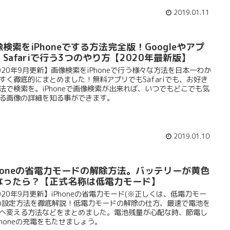
2019.01.11
検索をiPhoneでする方法完全版！Googleやアプ
、Safariで行う3つのやり方【2020年最新版】
020年9月更新】画像検索をiPhoneで行う様々な方法を日本一わか
すく徹底的にまとめました！無料アプリでもSafariでも、お好き
法で検索を。iPhoneで画像検索が出来れば、いつでもどこでも気
る画像の詳細を知る事ができます。
2019.01.10
Phoneの省電力モードの解除方法。バッテリーが黄色
なったら？【正式名称は低電力モード】
020年9月更新】iPhoneの省電力モード(※正しくは、低電力モー
の設定方法を徹底解説！低電力モードの解除の仕方、最速で電池を
へ変える方法などをまとめました。電池残量が心配な時、節電し
Phoneの充電をもたせましょう。