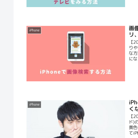
画像
iPhone
リ
【2
りや
な方
にな
i
iPhone
く
【2
ド)
黄色
てi