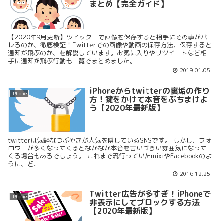
まとめ【完全ガイド】
【2020年9月更新】ツイッターで画像を保存すると相手にその事がバ
レるのか、徹底検証！Twitterでの画像や動画の保存方法、保存すると
通知が飛ぶのか、を解説しています。お気に入りやリツイートなど相
手に通知が飛ぶ行動も一覧でまとめました。
2019.01.05
iPhoneからtwitterの裏垢の作り
iPhone
方！鍵をかけて本音をぶちまけよ
う【2020年最新版】
twitterは気軽なつぶやきが人気を博しているSNSです。 しかし、フォ
ロワーが多くなってくるとなかなか本音を言いづらい雰囲気になって
くる場合もあるでしょう。 これまで流行っていたmixiやFacebookのよ
うに、ど...
2016.12.25
Twitter広告が多すぎ！iPhoneで
iPhone
非表示にしてブロックする方法
【2020年最新版】