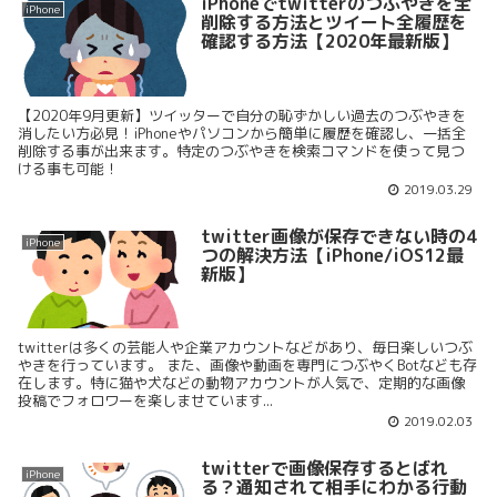
iPhoneでtwitterのつぶやきを全
iPhone
削除する方法とツイート全履歴を
確認する方法【2020年最新版】
【2020年9月更新】ツイッターで自分の恥ずかしい過去のつぶやきを
消したい方必見！iPhoneやパソコンから簡単に履歴を確認し、一括全
削除する事が出来ます。特定のつぶやきを検索コマンドを使って見つ
ける事も可能！
2019.03.29
twitter画像が保存できない時の4
iPhone
つの解決方法【iPhone/iOS12最
新版】
twitterは多くの芸能人や企業アカウントなどがあり、毎日楽しいつぶ
やきを行っています。 また、画像や動画を専門につぶやくBotなども存
在します。特に猫や犬などの動物アカウントが人気で、定期的な画像
投稿でフォロワーを楽しませています...
2019.02.03
twitterで画像保存するとばれ
iPhone
る？通知されて相手にわかる行動