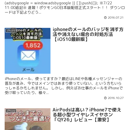
(adsbygoogle = window.adsbygoogle || []).push({}); ※7/22
11:00追記※ 速報！ポケモンGO日本版配信正式スタート！！ ダウンロ
ードは下記よりどう...
2016.07.21
iphoneのメールのバッジを消す方
iPhone
法や消えない場合の対処方法
【iOS10最新版】
iPhoneのメール、使ってますか？最近はLINEや各種メッセンジャーの
普及が進み、今ではメインではあまり使っていない、という方もいら
っしゃるかもしれません。 しかし、例えばお仕事のメールをiPhoneで
受け取っていたり、様々...
2016.10.27
AirPodsは高い？iPhone7で使え
iPhone
る超小型ワイヤレスイヤホン
「QY26」レビュー【激安】