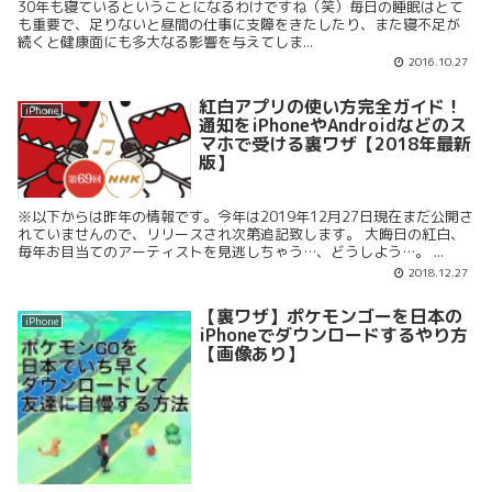
30年も寝ているということになるわけですね（笑）毎日の睡眠はとて
も重要で、足りないと昼間の仕事に支障をきたしたり、また寝不足が
続くと健康面にも多大なる影響を与えてしま...
2016.10.27
紅白アプリの使い方完全ガイド！
iPhone
通知をiPhoneやAndroidなどのス
マホで受ける裏ワザ【2018年最新
版】
※以下からは昨年の情報です。今年は2019年12月27日現在まだ公開さ
れていませんので、リリースされ次第追記致します。 大晦日の紅白、
毎年お目当てのアーティストを見逃しちゃう…、どうしよう…。 ...
2018.12.27
【裏ワザ】ポケモンゴーを日本の
iPhone
iPhoneでダウンロードするやり方
【画像あり】