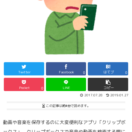
Twitter
Facebook
はてブ
0
0
Pocket
LINE
コピー
0
2017.07.28
2019.01.27
この記事は
約4分
で読めます。
動画や音楽を保存するのに大変便利なアプリ「クリップボ
ックス」。クリップボックスで音楽や動画を検索する際に