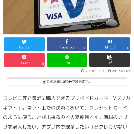
Twitter
Facebook
はてブ
0
0
Pocket
LINE
コピー
0
2016.11.12
2017.01.06
この記事は
約9分
で読めます。
コンビニ等で気軽に購入できるプリペイドカード「Vプリカ
ギフト」。ネット上での決済において、クレジットカード
のように使うことが出来るので大変便利です。有料のアプ
リを購入したい、アプリ内で課金したいけどクレカがない