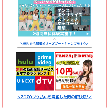
＼無料で令和版ビリーズブートキャンプを！👆／
＼ZOZOツケ払いを滞納した時の解決法!
／