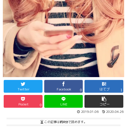
Twitter
Facebook
はてブ
0
1
Pocket
LINE
コピー
0
2019.01.06
2020.04.26
この記事は
約8分
で読めます。