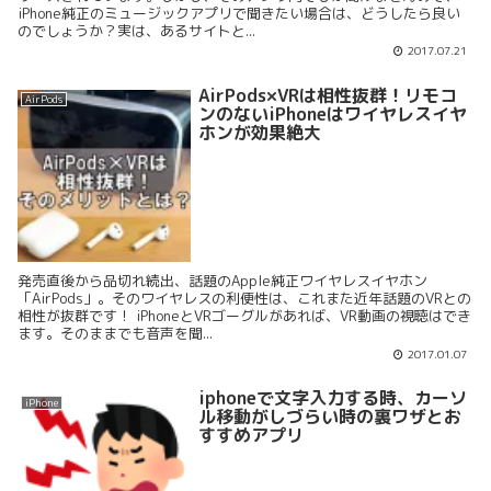
iPhone純正のミュージックアプリで聞きたい場合は、どうしたら良い
のでしょうか？実は、あるサイトと...
2017.07.21
AirPods×VRは相性抜群！リモコ
AirPods
ンのないiPhoneはワイヤレスイヤ
ホンが効果絶大
発売直後から品切れ続出、話題のApple純正ワイヤレスイヤホン
「AirPods」。そのワイヤレスの利便性は、これまた近年話題のVRとの
相性が抜群です！ iPhoneとVRゴーグルがあれば、VR動画の視聴はでき
ます。そのままでも音声を聞...
2017.01.07
iphoneで文字入力する時、カーソ
iPhone
ル移動がしづらい時の裏ワザとお
すすめアプリ