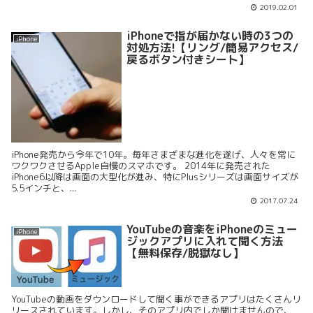
2019.02.01
iPhoneで指が届かない時の3つの
iPhone
対処方法!【リング/簡易アクセス/
戻るボタン付きシート】
iPhone発売から今年で10年。毎年さまざまな進化を遂げ、人々を常に
ワクワクさせるApple自慢のスマホです。 2014年に発売された
iPhone6以降は画面の大型化が進み、特にPlusシリーズは画面サイズが
5.5インチと、...
2017.07.24
YouTubeの音楽をiPhoneのミュー
iPhone
ジックアプリに入れて聞く方法
【無料保存/脱獄なし】
YouTubeの動画をダウンロードして聞く事ができるアプリはたくさんリ
リースされています。しかし、そのアプリ内でしか聞けませんので、