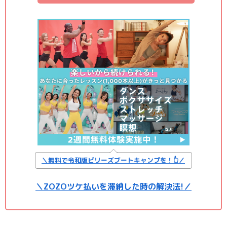
＼無料で令和版ビリーズブートキャンプを！👆／
＼ZOZOツケ払いを滞納した時の解決法!／