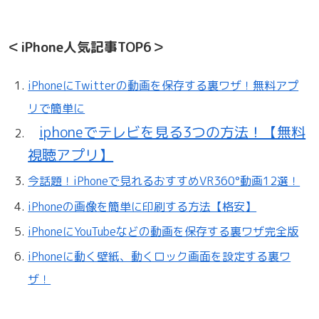
＜iPhone人気記事TOP6＞
iPhoneにTwitterの動画を保存する裏ワザ！無料アプ
リで簡単に
iphoneでテレビを見る3つの方法！【無料
視聴アプリ】
今話題！iPhoneで見れるおすすめVR360°動画12選！
iPhoneの画像を簡単に印刷する方法【格安】
iPhoneにYouTubeなどの動画を保存する裏ワザ完全版
iPhoneに動く壁紙、動くロック画面を設定する裏ワ
ザ！