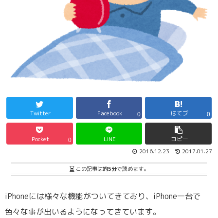
Twitter
Facebook
はてブ
0
0
Pocket
LINE
コピー
0
2016.12.23
2017.01.27
この記事は
約5分
で読めます。
iPhoneには様々な機能がついてきており、iPhone一台で
色々な事が出いるようになってきています。