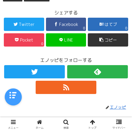
シェアする
Twitter
Facebook
はてブ
0
0
Pocket
LINE
コピー
0
エノッピをフォローする
エノッピ
この記事を読んだ人はこんな記事もチ
メニュー
ホーム
検索
トップ
サイドバー