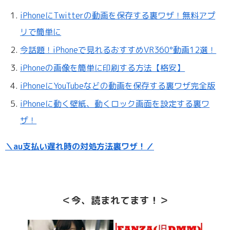
iPhoneにTwitterの動画を保存する裏ワザ！無料アプ
リで簡単に
今話題！iPhoneで見れるおすすめVR360°動画12選！
iPhoneの画像を簡単に印刷する方法【格安】
iPhoneにYouTubeなどの動画を保存する裏ワザ完全版
iPhoneに動く壁紙、動くロック画面を設定する裏ワ
ザ！
＼au支払い遅れ時の対処方法裏ワザ！／
＜今、読まれてます！＞