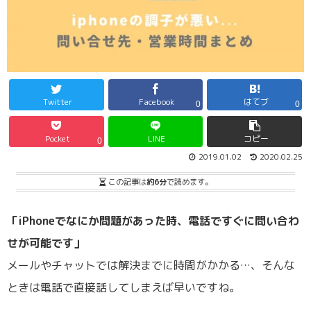
Twitter
Facebook
はてブ
0
0
Pocket
LINE
コピー
0
2019.01.02
2020.02.25
この記事は
約6分
で読めます。
「iPhoneでなにか問題があった時、電話ですぐに問い合わ
せが可能です」
メールやチャットでは解決までに時間がかかる…、そんな
ときは電話で直接話してしまえば早いですね。