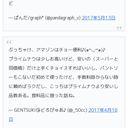
ど
— ぱんだ/graph* (@pandagraph_v)
2017年5月13日
ぶっちゃけ、アマゾンはチョー便利♪(๑ᴖ◡ᴖ๑)♪
プライムナウは少しお高いけど、安いの（スーパーと
同価格）だけ上手くチョイスすればいいし、パントリ
ーもこないだ初めて使ったけど、手数料掛からない時
に頼めばラクだし、こっちはプライムナウより安いし
品数ある。食料品に限った話ね。
— GENTSUKI😘どろぴゅあ♪ (@_50cc)
2017年4月18
日