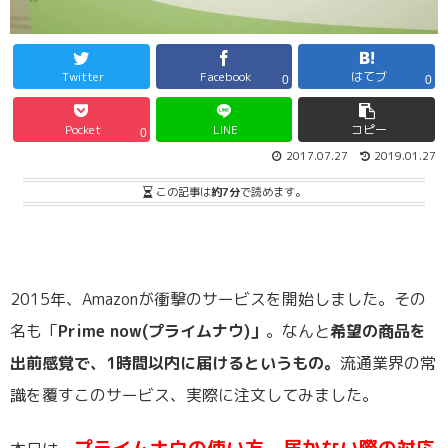
Twitter
Facebook
はてブ
0
0
Pocket
LINE
コピー
0
2017.07.27
2019.01.27
この記事は
約7分
で読めます。
2015年、Amazonが衝撃のサービスを開始しました。その
名も「
Prime now(プライムナウ)」
。なんと
希望の商品を
出前感覚で、1時間以内に届けるというもの。
流通業界の常
識を覆すこのサービス、実際に注文してみました。
プライムナウの使い方、届かない際の対応