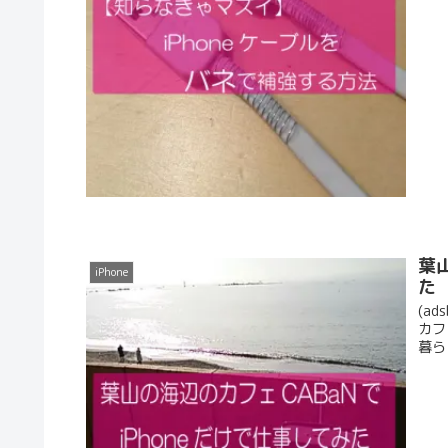
葉
iPhone
た
(ad
カフ
暮ら