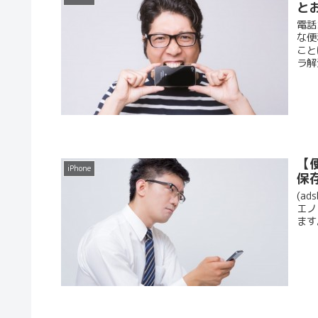
と
電話
な便
こと
ラ解
【
iPhone
保
(ad
エノ
ます