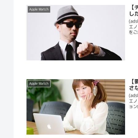
【
Apple Watch
し
(ad
エノ
をご
【
Apple Watch
さ
(ad
エノ
ョン