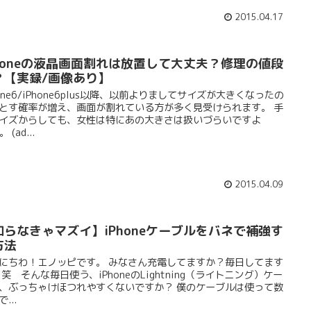
2015.04.17
Phoneの液晶画面割れは放置して大丈夫？修理の値段
？【実録/画像あり】
hone6/iPhone6plus以降、以前よりましてサイズが大きくなったの
とす確率が増え、画面が割れている方が多く見受けられます。 手
イズからしても、女性は特にあの大きさは扱いづらいですよ
 (ad...
2015.04.09
知らなきゃマズイ】iPhoneケーブルをバネで補強す
方法
にちわ！エノッピです。 みなさん充電してますか？毎日してます
 笑 そんな毎日使う、iPhoneのLightning（ライトニング）ケー
、ぶっちゃけほつれやすくないですか？ 僕のケーブルは使って数
...