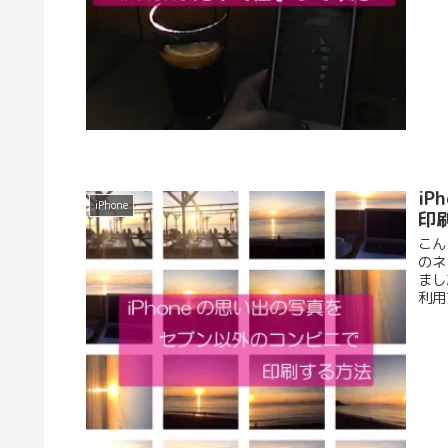
i
iPhone
印
こん
のネ
まし
利用