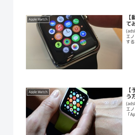
【動
Apple Watch
て
(ad
エノ
する
【
Apple Watch
う
(ad
エノ
「A