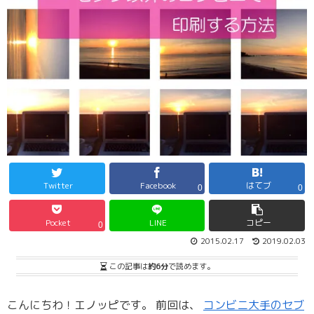
Twitter
Facebook
はてブ
0
0
Pocket
LINE
コピー
0
2015.02.17
2019.02.03
この記事は
約6分
で読めます。
こんにちわ！エノッピです。 前回は、
コンビニ大手のセブ