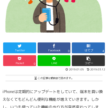
Twitter
Facebook
はてブ
0
4
Pocket
LINE
コピー
0
2019.01.05
2019.03.12
この記事は
約6分
で読めます。
iPhoneは定期的にアップデートをしていて、端末を買い換
えなくてもどんどん便利な機能が増えていきます。しか
し、いつも使っていた機能のやり方が突然変わってしま