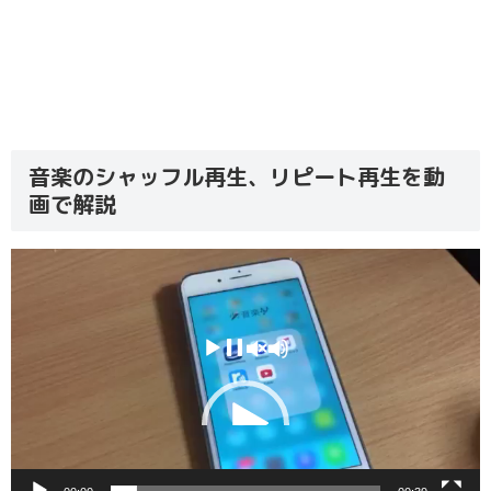
音楽のシャッフル再生、リピート再生を動
画で解説
動
画
プ
レ
ー
ヤ
ー