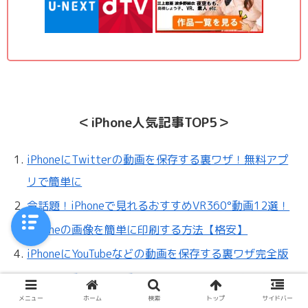
＜iPhone人気記事TOP5＞
iPhoneにTwitterの動画を保存する裏ワザ！無料アプ
リで簡単に
今話題！iPhoneで見れるおすすめVR360°動画12選！
iPhoneの画像を簡単に印刷する方法【格安】
iPhoneにYouTubeなどの動画を保存する裏ワザ完全版
iPhoneに動く壁紙、動くロック画面を設定する裏ワ
ザ！
メニュー
ホーム
検索
トップ
サイドバー