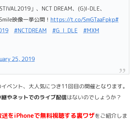
IVAL2019」、NCT DREAM、(G)I-DLE、
Smile映像一挙公開！
https://t.co/SmGTaaFpkp
#
019
#NCTDREAM
#G_I_DLE
#MXM
uary 25, 2019
イベント、大人気につき11回目の開催となります。
中継やネットでのライブ配信
はないのでしょうか？
9の生放送をiPhoneで無料視聴する裏ワザ
をご紹介しま