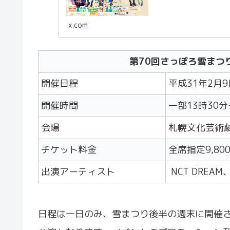
x.com
第70回さっぽろ雪まつ
開催日程
平成31年2月9
開催時間
一部13時30
会場
札幌文化芸術劇場
チケット料金
全席指定9,80
出演アーティスト
NCT DREAM、
日程は一日のみ、雪まつり後半の週末に開催