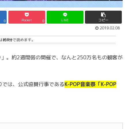
Pocket
LINE
コピー
0
0
2019.02.08
は
約8分
で読めます。
」。約2週間弱の開催で、なんと250万名もの観客が
りでは、公式協賛行事である
K-POP音楽祭「K-POP