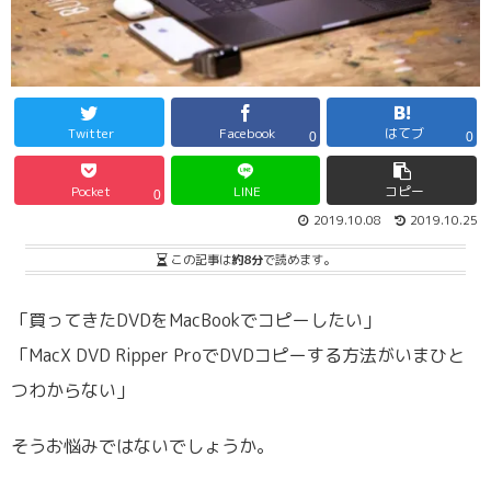
Twitter
Facebook
はてブ
0
0
Pocket
LINE
コピー
0
2019.10.08
2019.10.25
この記事は
約8分
で読めます。
「買ってきたDVDをMacBookでコピーしたい」
「MacX DVD Ripper ProでDVDコピーする方法がいまひと
つわからない」
そうお悩みではないでしょうか。