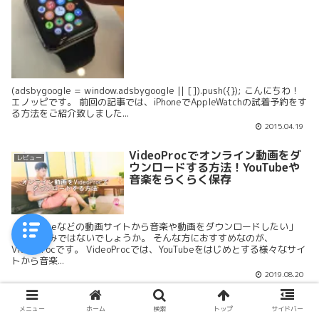
(adsbygoogle = window.adsbygoogle || []).push({}); こんにちわ！
エノッピです。 前回の記事では、iPhoneでAppleWatchの試着予約をす
る方法をご紹介致しました...
2015.04.19
VideoProcでオンライン動画をダ
レビュー
ウンロードする方法！YouTubeや
音楽をらくらく保存
「YouTubeなどの動画サイトから音楽や動画をダウンロードしたい」
そうお悩みではないでしょうか。 そんな方におすすめなのが、
VideoProcです。 VideoProcでは、YouTubeをはじめとする様々なサイ
トから音楽...
2019.08.20
iTunes代替ソフトのおすすめ！
レビュー
メニュー
ホーム
検索
トップ
サイドバー
DearMob iPhoneマネージャーで