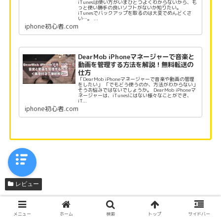
iTunesは使い方がいまひとつよくわからないから、も
っと使い勝手の良いソフトがないか知りたい。
iTunesでバックアップを取るのは大変でめんどくさ
い…。 ...
iphone初心者.com
DearMob iPhoneマネージャーで音楽と
動画を管理する方法を解説！無料転送の
仕方
「DearMob iPhoneマネージャーで音楽や動画の管理
をしたい」 「でもどう使うのか、方法がわからない」
そうお悩みではないでしょうか。 DearMob iPhoneマ
ネージャーは、iTunesにはない様々なことができ、
iT...
iphone初心者.com
レビュー
シェアする
メニュー
ホーム
検索
トップ
サイドバー