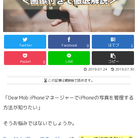
Twitter
Facebook
はてブ
0
1
Pocket
LINE
コピー
0
2019.07.24
2019.07.30
この記事は
約8分
で読めます。
「DearMob iPhoneマネージャーでiPhoneの写真を管理する
方法が知りたい」
そうお悩みではないでしょうか。